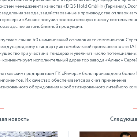
систем менеджмента качества «DQS Hold GmbH» (Германия). Экс
азделения завода, задействованные в производстве отливок ав
м проверки «Алнас» получил положительную оценку системы ме
производстве автомобильной продукции.
ыпускаем свыше 40 наименований отливок автокомпонентов. Сер
международному стандарту автомобильной промышленности IAT
ущество при участии в тендерах и увеличит число потенциальны
 – комментирует исполнительный директор завода «Алнас» Серге
ьметьевским предприятием ГК «Римера» было произведено более 
мпонентов. Их качество обеспечивается за счет применения
изированного оборудования и роботизированного литейного ком
ая новость
Следующа