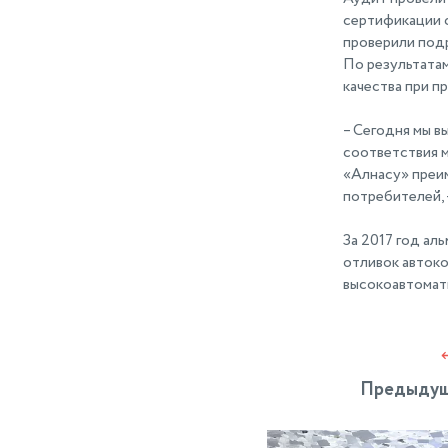
сертификации 
проверили подр
По результата
качества при 
– Сегодня мы в
соответствия 
«Алнасу» преим
потребителей,
За 2017 год ал
отливок автоко
высокоавтомат
Предыдущ