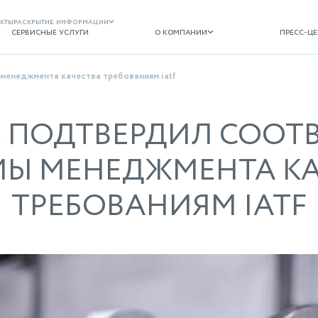
кты
раскрытие информации
сервисные услуги
о компании
пресс-центр
сервисные услуги
о компании
пресс-ц
менеджмента качества требованиям iatf
 ПОДТВЕРДИЛ СООТ
МЫ МЕНЕДЖМЕНТА КА
ТРЕБОВАНИЯМ IATF