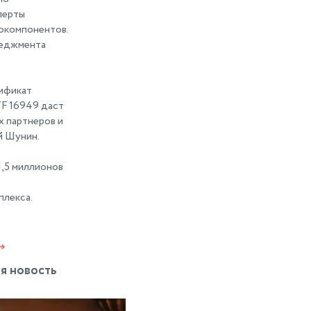
перты
токомпонентов.
неджмента
тификат
F 16949 даст
х партнеров и
й Шунин.
1,5 миллионов
плекса.
я новость