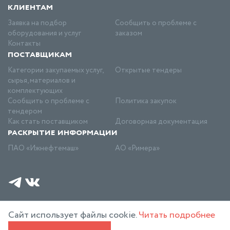
клиентам
Заявка на подбор
Сообщить о проблеме с
оборудования и услуг
заказом
Контакты
поставщикам
Категории закупаемых услуг,
Открытые тендеры
сырья, материалов и
комплектующих
Сообщить о проблеме с
Политика закупок
тендером
Как стать поставщиком
Договорная документация
раскрытие информации
ПАО «Ижнефтемаш»
АО «Римера»
©
2026 АО Римера
Политика конфиденциальности
Сайт использует файлы cookie.
Читать подробнее