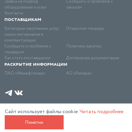
Заявка на подбор
Сообщить о проблеме с
оборудования и услуг
заказом
Контакты
поставщикам
Категории закупаемых услуг,
Открытые тендеры
сырья, материалов и
комплектующих
Сообщить о проблеме с
Политика закупок
тендером
Как стать поставщиком
Договорная документация
раскрытие информации
ПАО «Ижнефтемаш»
АО «Римера»
©
2026 АО Римера
Политика конфиденциальности
Сайт использует файлы cookie.
Читать подробнее
Понятно
Разработано в компании «Факт»