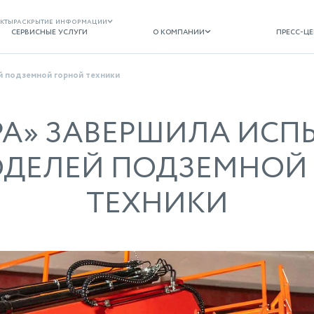
кты
раскрытие информации
сервисные услуги
о компании
пресс-центр
сервисные услуги
о компании
пресс-ц
й подземной горной техники
РА» ЗАВЕРШИЛА ИСП
ОДЕЛЕЙ ПОДЗЕМНОЙ
ТЕХНИКИ