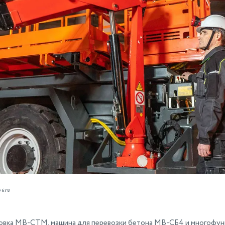
678
овка МВ-СТМ, машина для перевозки бетона МВ-СБ4 и многофун