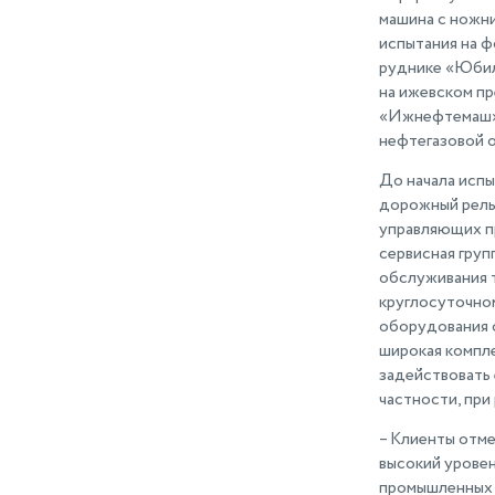
машина с ножн
испытания на 
руднике «Юбил
на ижевском пр
«Ижнефтемаш»,
нефтегазовой о
До начала испы
дорожный рель
управляющих п
сервисная груп
обслуживания т
круглосуточно
оборудования о
широкая компл
задействовать 
частности, при
– Клиенты отм
высокий урове
промышленных 