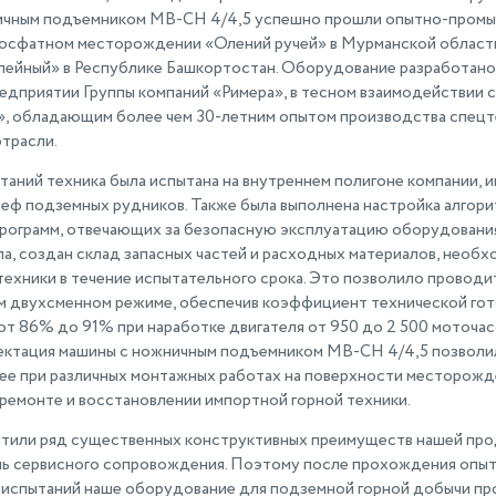
ичным подъемником МВ-СН 4/4,5 успешно прошли опытно-пром
фосфатном месторождении «Олений ручей» в Мурманской области
ейный» в Республике Башкортостан. Оборудование разработано
едприятии Группы компаний «Римера», в тесном взаимодействии 
 обладающим более чем 30-летним опытом производства спецт
трасли.
таний техника была испытана на внутреннем полигоне компании,
еф подземных рудников. Также была выполнена настройка алгор
рограмм, отвечающих за безопасную эксплуатацию оборудования
па, создан склад запасных частей и расходных материалов, необ
ехники в течение испытательного срока. Это позволило проводи
м двухсменном режиме, обеспечив коэффициент технической го
т 86% до 91% при наработке двигателя от 950 до 2 500 моточасо
ектация машины с ножничным подъемником МВ-СН 4/4,5 позволи
ее при различных монтажных работах на поверхности месторожде
 ремонте и восстановлении импортной горной техники.
етили ряд существенных конструктивных преимуществ нашей про
нь сервисного сопровождения. Поэтому после прохождения опы
испытаний наше оборудование для подземной горной добычи п