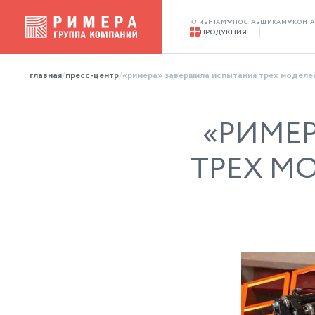
клиентам
поставщикам
конта
продукция
продукция
главная
пресс-центр
«римера» завершила испытания трех моделе
«РИМЕ
ТРЕХ М