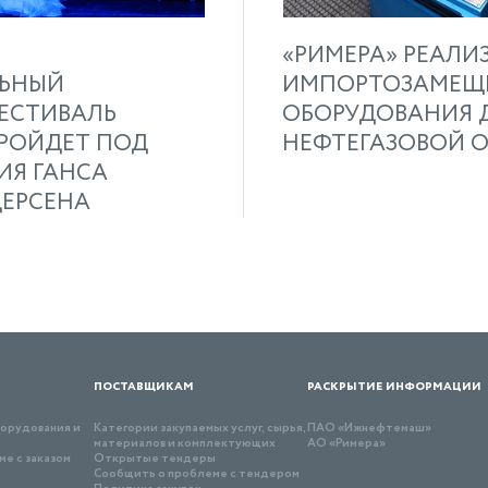
«РИМЕРА» РЕАЛИ
ЛЬНЫЙ
ИМПОРТОЗАМЕЩ
ЕСТИВАЛЬ
ОБОРУДОВАНИЯ 
РОЙДЕТ ПОД
НЕФТЕГАЗОВОЙ 
ИЯ ГАНСА
ЕРСЕНА
поставщикам
раскрытие информации
борудования и
Категории закупаемых услуг, сырья,
ПАО «Ижнефтемаш»
материалов и комплектующих
АО «Римера»
е с заказом
Открытые тендеры
Сообщить о проблеме с тендером