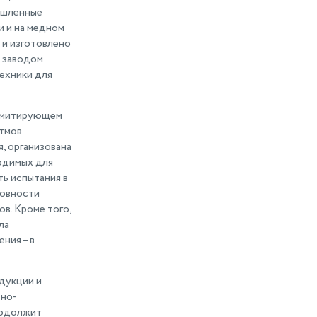
ышленные
 и на медном
 и изготовлено
с заводом
ехники для
 имитирующем
итмов
, организована
ходимых для
ть испытания в
товности
в. Кроме того,
ла
ния – в
дукции и
тно-
родолжит