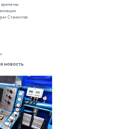
 время мы
тановщик
ра» Станислав
я новость