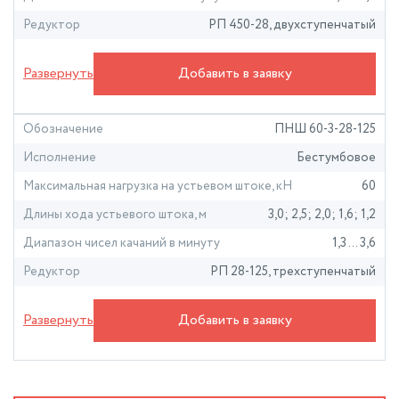
Редуктор
РП 450-28, двухступенчатый
Крутящий момент на ведомом валу редуктора, кН∙м
28
Развернуть
Добавить в заявку
Диаметр шкива редуктора, мм
710
Диаметр шкивов двигателя, мм
200; 250; 280
Обозначение
ПНШ 60-3-28-125
Габаритные размеры (ДхШхВ), мм
8060 х 2900 х 5450
Исполнение
Бестумбовое
Масса, кг
9140
Максимальная нагрузка на устьевом штоке, кН
60
Длины хода устьевого штока, м
3,0; 2,5; 2,0; 1,6; 1,2
Диапазон чисел качаний в минуту
1,3 … 3,6
Редуктор
РП 28-125, трехступенчатый
Крутящий момент на ведомом валу редуктора, кН∙м
28
Развернуть
Добавить в заявку
Диаметр шкива редуктора, мм
900
Диаметр шкивов двигателя, мм
200; 250; 280
Габаритные размеры (ДхШхВ), мм
7500 х 2900 х 6585