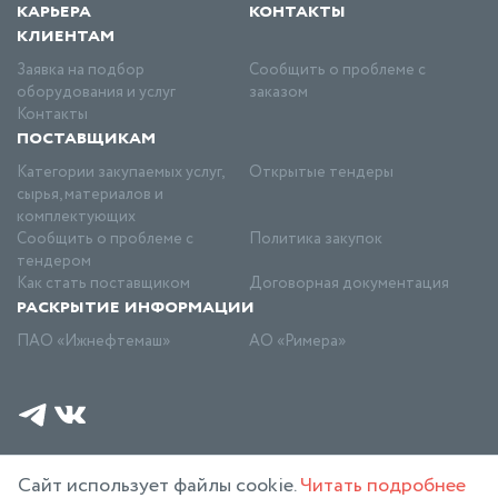
карьера
контакты
клиентам
Заявка на подбор
Сообщить о проблеме с
оборудования и услуг
заказом
Контакты
поставщикам
Категории закупаемых услуг,
Открытые тендеры
сырья, материалов и
комплектующих
Сообщить о проблеме с
Политика закупок
тендером
Как стать поставщиком
Договорная документация
раскрытие информации
ПАО «Ижнефтемаш»
АО «Римера»
©
2026 АО Римера
Политика конфиденциальности
Сайт использует файлы cookie.
Читать подробнее