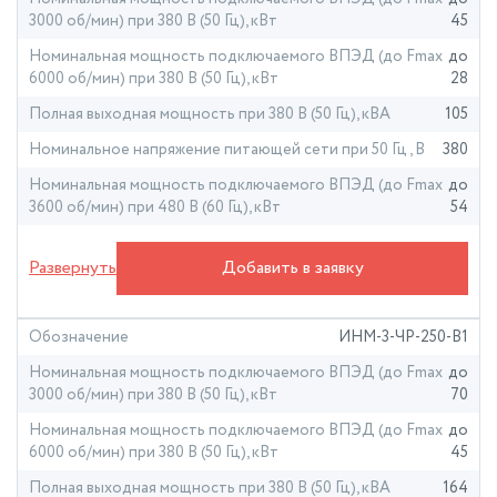
3000 об/мин) при 380 В (50 Гц), кВт
45
Номинальная мощность подключаемого ВПЭД (до Fmax
до
6000 об/мин) при 380 В (50 Гц), кВт
28
Полная выходная мощность при 380 В (50 Гц), кВА
105
Номинальное напряжение питающей сети при 50 Гц , В
380
Номинальная мощность подключаемого ВПЭД (до Fmax
до
3600 об/мин) при 480 В (60 Гц), кВт
54
Полная выходная мощностьпри 480 В (60 Гц), кВА
133
Развернуть
Добавить в заявку
Номинальный ток силовой цепи, А
160
Диапазон регулирования частоты вращения
1-250 Гц с
вентильным электродвигателем
шагом 0,1 Гц
Обозначение
ИНМ-3-ЧР-250-В1
Выходной фильтр
Встроенный синусный фильтр
Номинальная мощность подключаемого ВПЭД (до Fmax
до
3000 об/мин) при 380 В (50 Гц), кВт
70
RS-232 (1 шт.), USB, RS-485 (2 шт.), Ethernet, CAN
Интерфейсы
(системный)
Номинальная мощность подключаемого ВПЭД (до Fmax
до
6000 об/мин) при 380 В (50 Гц), кВт
45
GPRS, ModbusRTU (карты памяти Роснефть ЕТТ
Протоколы
версия 6.00, Газпром нефть, Лукойл ЕТТ 3.0)
Полная выходная мощность при 380 В (50 Гц), кВА
164