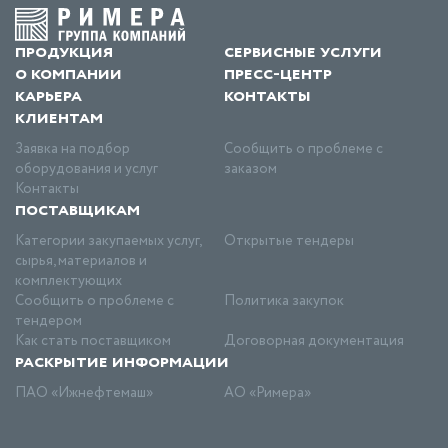
продукция
сервисные услуги
о компании
пресс-центр
карьера
контакты
клиентам
Заявка на подбор
Сообщить о проблеме с
оборудования и услуг
заказом
Контакты
поставщикам
Категории закупаемых услуг,
Открытые тендеры
сырья, материалов и
комплектующих
Сообщить о проблеме с
Политика закупок
тендером
Как стать поставщиком
Договорная документация
раскрытие информации
ПАО «Ижнефтемаш»
АО «Римера»